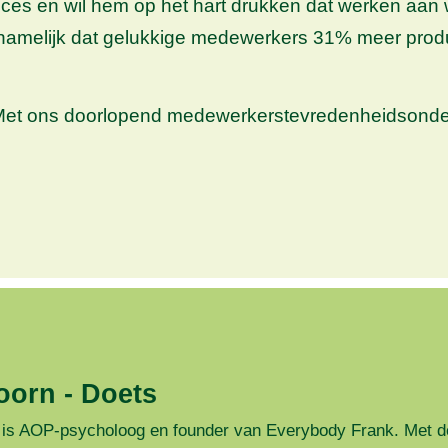
 en wil hem op het hart drukken dat werken aan wer
t namelijk dat gelukkige medewerkers 31% meer produc
et ons doorlopend medewerkerstevredenheidsonderzo
oorn - Doets
 is AOP-psycholoog en founder van Everybody Frank. Met d