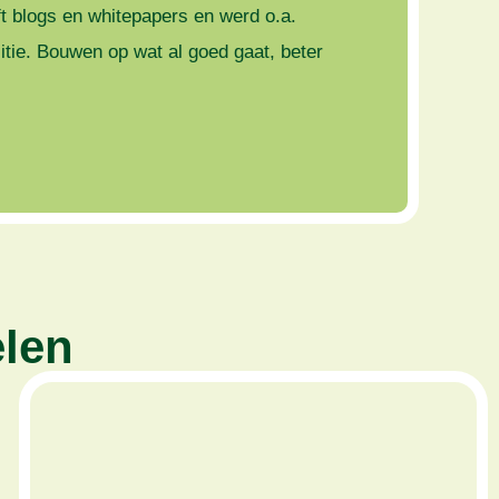
t blogs en whitepapers en werd o.a.
tie. Bouwen op wat al goed gaat, beter
elen