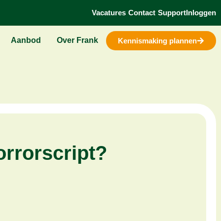
Vacatures
Contact
Support
Inloggen
Aanbod
Over Frank
Kennismaking plannen
rrorscript?