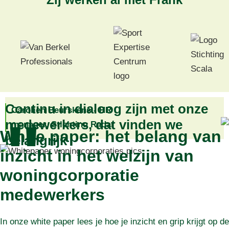
Continu in dialoog zijn met onze
Carolien Beurskens - HR
"
medewerkers, dat vinden we
manager, Stichting Radar
White paper: het belang van
belangrijk
inzicht in het welzijn van
woningcorporatie
medewerkers
In onze white paper lees je hoe je inzicht en grip krijgt op de