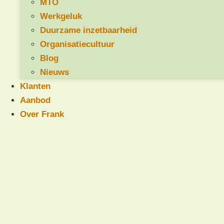
MTO
Werkgeluk
Duurzame inzetbaarheid
Organisatiecultuur
Het ziekteverzuim in de woningcorporatiesector
Blog
bedraagt momenteel 6%, waarvan 3,5%
Nieuws
langdurig verzuim betreft (tussen 43 en 365
Klanten
dagen).
Aanbod
Over Frank