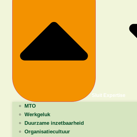
personeelsbestand, veranderende verwachtingen van
huurders en beleidsmakers, en de noodzaak tot
verduurzaming. In deze context is het essentieel om niet
alleen de huurder centraal te stellen, maar ook de
medewerkers. Betrokken en veerkrachtige medewerkers
vormen de basis voor een toekomstbestendige
woningcorporatie.
Sluit Expertise
MTO
Werkgeluk
Duurzame inzetbaarheid
Organisatiecultuur