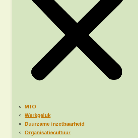
Zorg altijd voor een veilige omgeving als je een lastig
onderwerp wil bespreken. De
check-in
van
Danielle Braun
is daarvoor een handig instrument. Door in te checken bij
de start, steek je als het ware het kampvuur aan voor een
kampvuurgesprek waarbij je elkaar echt ziet en hoort.
Hier zijn de regels voor een succesvolle check-in:
Zorg vooraf voor een goede check-in vraag waarbij
het doel is om te landen en te focussen. Iedereen
komt overal vandaan aanvliegen en is met zijn of
haar gedachten nog niet bij de vergadering. Een
vraag kan zijn: ‘Hoe zit je erbij vandaag?’ Dat is de
MTO
landvraag. Met het tweede deel breng je de focus
Werkgeluk
aan. Bijvoorbeeld: ‘Wat gaf jou de meeste energie
Duurzame inzetbaarheid
de afgelopen week?’ als je het over werkgeluk wil
Organisatiecultuur
hebben.