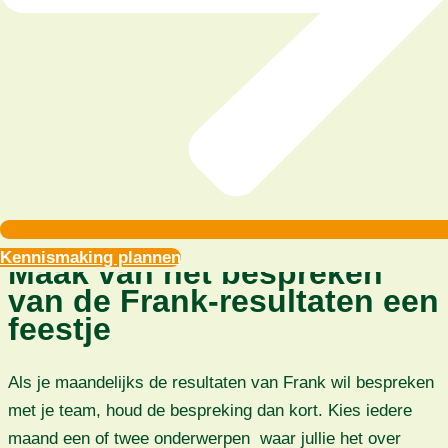
voor het overleg erna.
Vat samen wat er leeft in de groep. Doe dat niet
door namen te noemen. Zeg ‘er zijn mensen die een
fijn weekend hebben gehad, er zijn mensen die moe
zijn, er zijn mensen die lekker hebben gesport’
enzovoort. Hiermee voorkom je dat er al labels
geplakt worden als ‘de sporter’, ‘de zeikerd’ of ‘het
feestbeest’.
Kennismaking plannen
Maak van het bespreken
van de Frank-resultaten een
feestje
Als je maandelijks de resultaten van Frank wil bespreken
met je team, houd de bespreking dan kort. Kies iedere
maand een of twee onderwerpen waar jullie het over