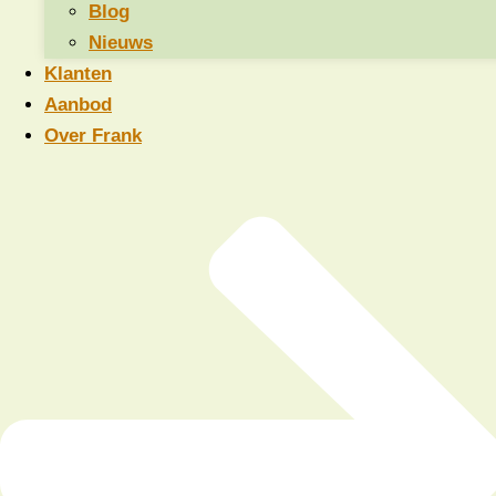
Blog
Start altijd zelf. Jij zet de toon als rolmodel. Met
Nieuws
jouw antwoord laat je zien hoe uitvoerig je de vraag
Klanten
beantwoordt. De anderen zullen dit nadoen.
Aanbod
Zeg hoelang het inchecken duurt. Vaak zijn een paar
Over Frank
zinnen per persoon genoeg.
Popcorn-style: Spreek af dat wie de incheckvragen
wil beantwoorden, dat ook doet. Ga niet het rijtje af.
Anders wachten mensen tot ze aan de beurt zijn en
luisteren niet goed meer. Juist door het woord te
nemen wanneer jij vindt dat de tijd rijp is, oefen je
met assertief zijn en je moment pakken. Dat wil je in
de vergadering ook.
Sharing & dumping: reageer niet op elkaar. Je wil
iedereen gelijk waarderen en niet een persoon meer
aandacht geven. Iedereen mag zich uitspreken
zonder onderbroken te worden. Ook dat zet de toon