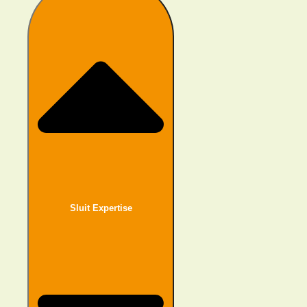
twijfelt, ga je dit bespreken met je team? Iedereen is al zo
druk en ben je wel in staat om iets aan de werkstress te
doen?
Vaak zijn eerlijke gesprekken en kleine acties al genoeg
om het verschil te maken. Het hoeft echt geen groot en
ingewikkeld verandertraject te zijn. Bovendien willen
mensen serieus genomen worden. Als je niks doet met
hun feedback, verlies je hun vertrouwen en stoppen ze
met het delen van hun inzichten. Bij Frank zeggen we:
‘Ga altijd het gesprek aan!’
Sluit Expertise
Communicatie is de
smeerolie van elke goede
samenwerking