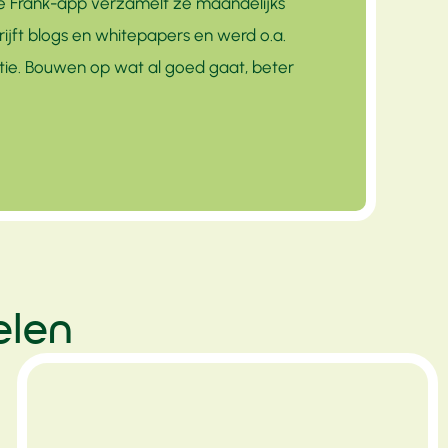
e Frank-app verzamelt ze maandelijks
ft blogs en whitepapers en werd o.a.
tie. Bouwen op wat al goed gaat, beter
elen