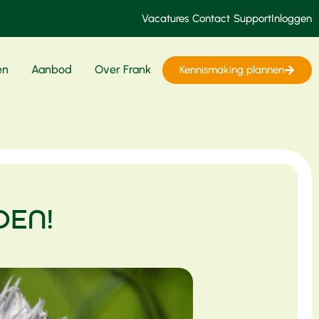
Vacatures
Contact
Support
Inloggen
en
Aanbod
Over Frank
Kennismaking plannen
OEN!