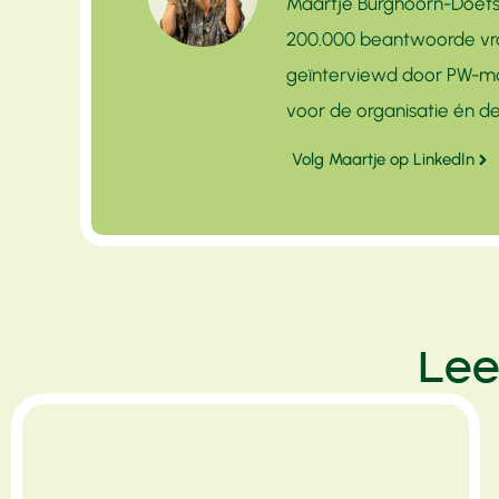
Maartje Burghoorn-Doets
200.000 beantwoorde vra
geïnterviewd door PW-mag
voor de organisatie én 
Volg Maartje op LinkedIn
Lee