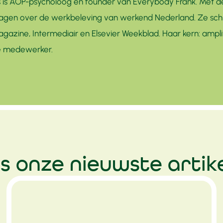
 is AOP-psycholoog en founder van Everybody Frank. Met d
gen over de werkbeleving van werkend Nederland. Ze schrij
azine, Intermediair en Elsevier Weekblad. Haar kern: ampli
de medewerker.
s onze nieuwste artik