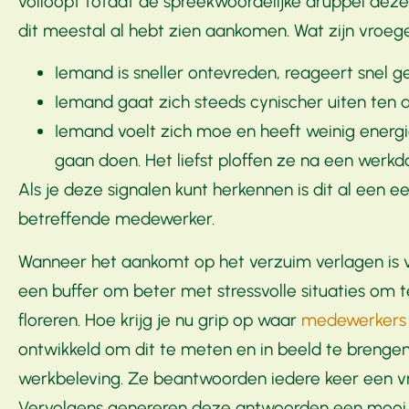
volloopt totdat de spreekwoordelijke druppel dez
dit meestal al hebt zien aankomen. Wat zijn vroege
Iemand is sneller ontevreden, reageert snel geï
Iemand gaat zich steeds cynischer uiten ten 
Iemand voelt zich moe en heeft weinig energ
gaan doen. Het liefst ploffen ze na een wer
Als je deze signalen kunt herkennen is dit al een 
betreffende medewerker.
Wanneer het aankomt op het verzuim verlagen is
een buffer om beter met stressvolle situaties om
floreren. Hoe krijg je nu grip op waar
medewerkers e
ontwikkeld om dit te meten en in beeld te brenge
werkbeleving. Ze beantwoorden iedere keer een vra
Vervolgens genereren deze antwoorden een mooi i