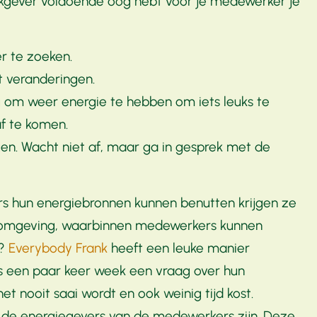
erkgever voldoende oog hebt voor je medewerker je
er te zoeken.
t veranderingen.
g om weer energie te hebben om iets leuks te
f te komen.
agen. Wacht niet af, maar ga in gesprek met de
 hun energiebronnen kunnen benutten krijgen ze
erkomgeving, waarbinnen medewerkers kunnen
n?
Everybody Frank
heeft een leuke manier
rs een paar keer week een vraag over hun
 nooit saai wordt en ook weinig tijd kost.
 de energiegevers van de medewerkers zijn. Deze