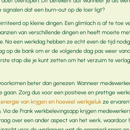
e doet overlopen. Dit betekent dat wanneer je als w
 signalen dat een burn-out op de loer ligt?
rriteerd op kleine dingen. Een glimlach is af te toe v
aanzien van verschillende dingen en heeft moeite me
ie. Na een werkdag hebben ze echt even de tijd nodi
kdag op de bank om er de volgende dag pas weer vana
eerste stap die je kunt zetten om het verzuim te verl
 voorkomen beter dan genezen. Wanneer medewerkers
 te gaan. Zorg dus voor een positieve en prettige w
nergie van krijgen en hoeveel werkgeluk
ze ervare
n. Via de Frank werkbelevingsapp krijgen medewerke
ag over een ander aspect van het werk, waardoor het
nzicht voor de werkgever wat de energieslurpers en