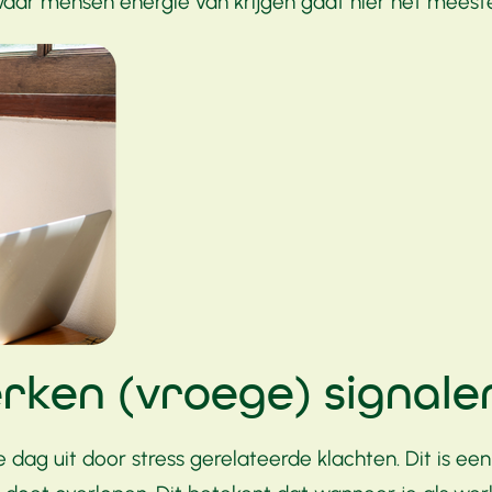
aar mensen energie van krijgen gaat hier het meeste 
rken (vroege) signale
dag uit door stress gerelateerde klachten. Dit is e