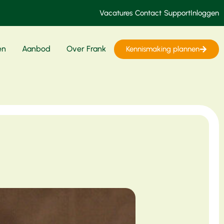
Vacatures
Contact
Support
Inloggen
en
Aanbod
Over Frank
Kennismaking plannen