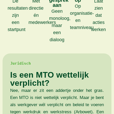
gesprek
op
De
Met
Laat
aan
Op
resultaten
directie
zien
Geen
organisatie-
zijn
én
dat
monoloog,
en
een
medewerkers
acties
maar
teamniveau
startpunt
werken
een
dialoog
Juridisch
Is een MTO wettelijk
verplicht?
Nee, maar er zit een addertje onder het gras.
Een MTO is niet wettelijk verplicht. Maar je bent
als werkgever wél verplicht om beleid te voeren
tegen werkdruk en werkstress (Arbowet). Een