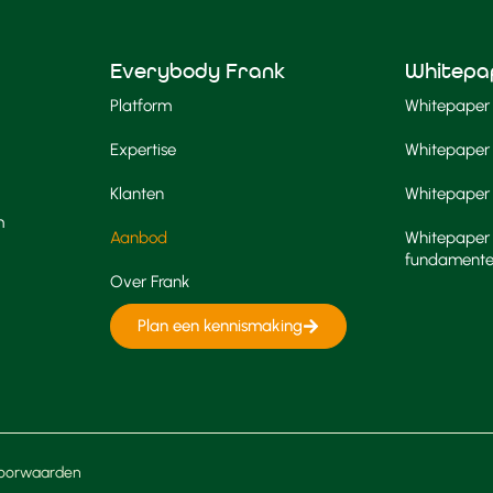
Everybody Frank
Whitepa
Platform
Whitepaper 
Expertise
Whitepaper 
Klanten
Whitepaper F
m
Aanbod
Whitepaper 
fundament
Over Frank
Plan een kennismaking
oorwaarden