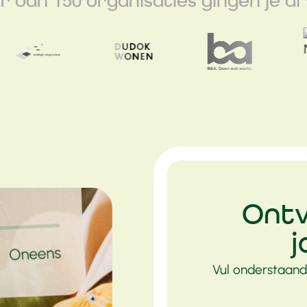
 dan 150 organisaties gingen je al
Ontv
Vul onderstaand