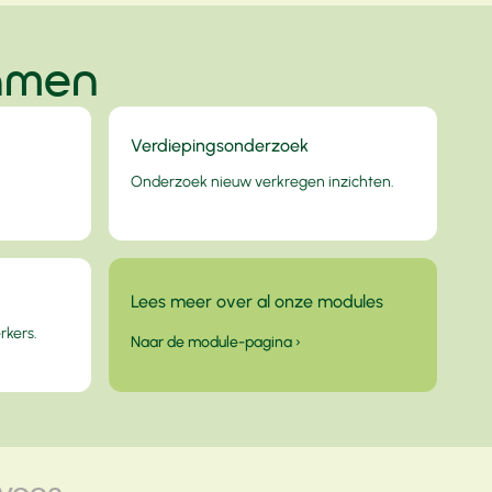
samen
Verdiepingsonderzoek
Onderzoek nieuw verkregen inzichten.
Lees meer over al onze modules
rkers.
Naar de module-pagina ›