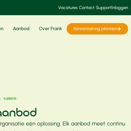
Vacatures
Contact
Support
Inloggen
en
Aanbod
Over Frank
Kennismaking plannen
k samen
 aanbod
rganisatie een oplossing. Elk aanbod meet continu