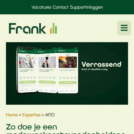
Vacatures
Contact
Support
Inloggen
Home
»
Expertise
»
MTO
Zo doe je een