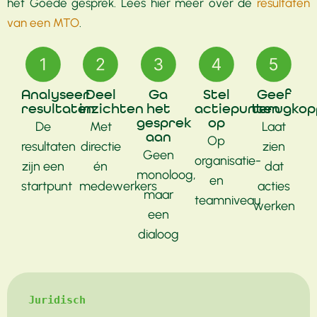
het Goede gesprek. Lees hier meer over de
resultaten
van een MTO
.
Analyseer
Deel
Ga
Stel
Geef
resultaten
inzichten
het
actiepunten
terugkop
gesprek
op
De
Met
Laat
aan
Op
resultaten
directie
zien
Geen
organisatie-
zijn een
én
dat
monoloog,
en
startpunt
medewerkers
acties
maar
teamniveau
werken
een
dialoog
Juridisch