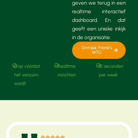
geven we terug in een
realtime interactief
dashboard. En dat
geeft een unieke inkijk
in de organisatie.
Ontdek Frank's
MTO
Grip vóórdat
Realtime
15 seconden
het verzuim
inzichten
per week
wordt