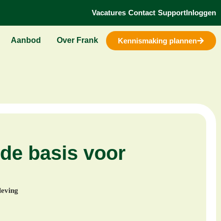
Vacatures
Contact
Support
Inloggen
Aanbod
Over Frank
Kennismaking plannen
de basis voor
leving