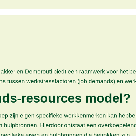
ker en Demerouti biedt een raamwerk voor het begr
ans tussen werkstressfactoren (job demands) en werk
nds-resources model?
eroep zijn eigen specifieke werkkenmerken kan heb
en hulpbronnen. Hierdoor ontstaat een overkoepelen
ecifieke eisen en hulpbronnen die betrokken zijn.